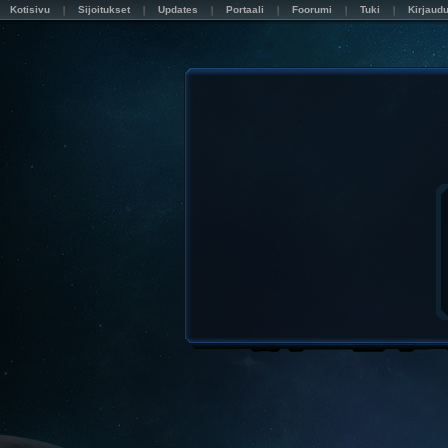
Kotisivu
Sijoitukset
Updates
Portaali
Foorumi
Tuki
Kirjaud