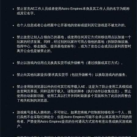
禁止冒充AE工作人员或者使用Astro Empires本身及其工作人员的名字为昵称
或其它名字。
在个人信息或者公会档案中公开基地的坐标或提到其它游戏是不被允许的。
禁止故意让别人占领自己的基地，或使用任何其它方式转移信用点以加速一个
玩家的经济发展。同样，经过别的玩家许可而占领他的基地（拆除防御设施、
指挥中心、移走舰队、提供基地坐标等），或为了攻击公会成员以获利而暂时
离开公会也是被禁止的。
禁止以游戏内信用点兑换真实货币或升级帐号（通过残骸或其它方式）。
禁止向其他玩家提供/要求真实货币（包括升级帐号）以换取游戏内的服务。
禁止使用除浏览器以外的任何其它程序载入AE，这是为了防止使用工具模拟或
改变网页界面。同样适用于载入、读取的脚本（执行动作以收集信息）。禁止
使用自动刷新功能、使用工具以打开并同时刷新多个页面和为了此目的而整合
了相关机制的浏览器。
游戏账号是私人拥有的，不可转让。如果您将账户控制权转移给另一个人，我
们虽然不会采取纪律处分，但是Astro Empires可能不会承认将其视为不同的所
有者。严禁使用Astro Empires提供的任何通讯方式宣布有意出售或购买游戏账
户。