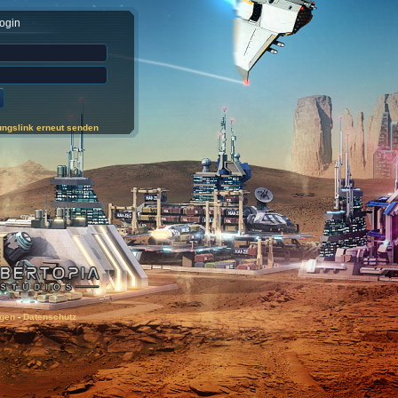
Login
ungslink erneut senden
gen
-
Datenschutz