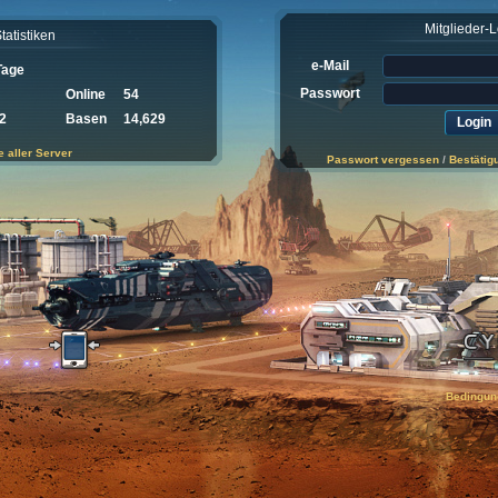
Mitglieder-
tatistiken
e-Mail
Tage
Passwort
Online
54
2
Basen
14,629
e aller Server
Passwort vergessen
/
Bestätig
Bedingun