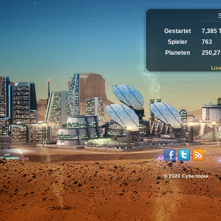
S
Gestartet
7,385 
Spieler
763
Planeten
250,27
List
© 2026 Cybertopia