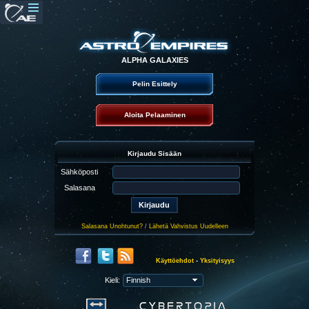
ALPHA GALAXIES
Pelin Esittely
Aloita Pelaaminen
Kirjaudu Sisään
Sähköposti
Salasana
Salasana Unohtunut?
/
Lähetä Vahvistus Uudelleen
Käyttöehdot
-
Yksityisyys
Kieli: